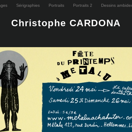
ages
Sérigraphies
Portraits
Portraits 2
Dessins ambidex
Christophe CARDONA