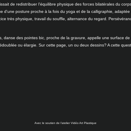
gissait de redistribuer l'équilibre physique des forces bilatérales du corp
ue d'une posture proche à la fois du yoga et de la calligraphie, adaptée 
ice très physique, travail du souffle, alternance du regard. Persévéra
 danse des pointes bic, proche de la gravure, appelle une surface de r
édoublée ou élargie. Sur cette page, un ou deux dessins? A cette quest
Avec le soutien de l'atelier Vidéo Art Plastique